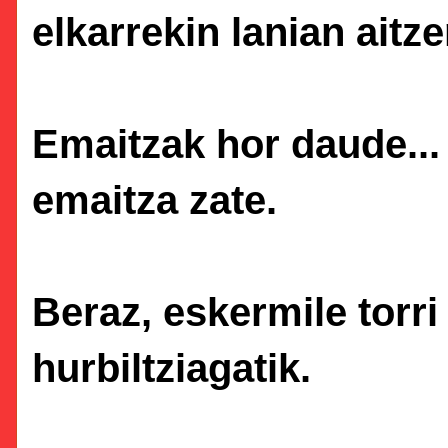
elkarrekin lanian aitz
Emaitzak hor daude... 
emaitza zate.
Beraz, eskermile torri
hurbiltziagatik.