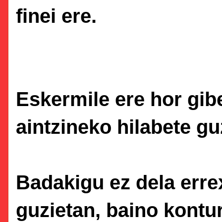
finei ere.
Eskermile ere hor gibe
aintzineko hilabete gu
Badakigu ez dela errex
guzietan, baino kontur