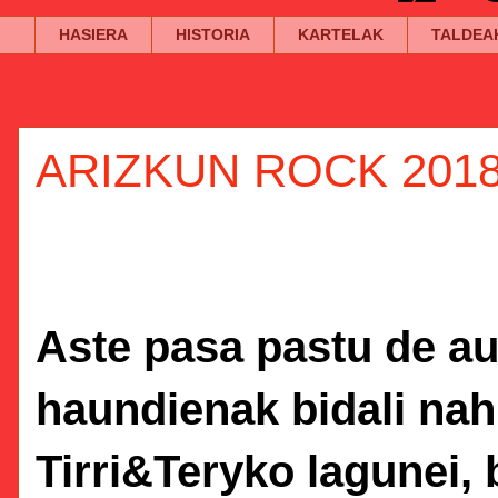
HASIERA
HISTORIA
KARTELAK
TALDEA
ARIZKUN ROCK 2018
Aste pasa pastu de au
haundienak bidali nah
Tirri&Teryko lagunei, 