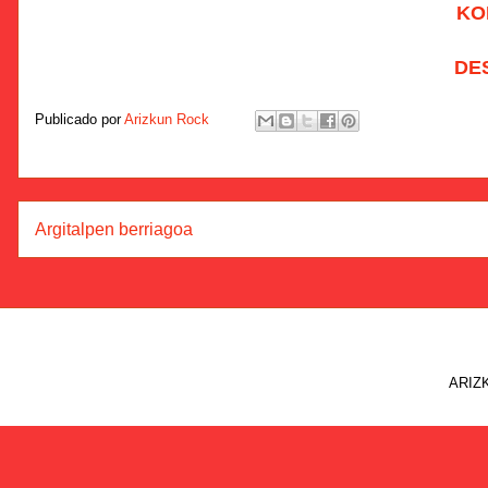
KO
DE
Publicado por
Arizkun Rock
Argitalpen berriagoa
ARIZK