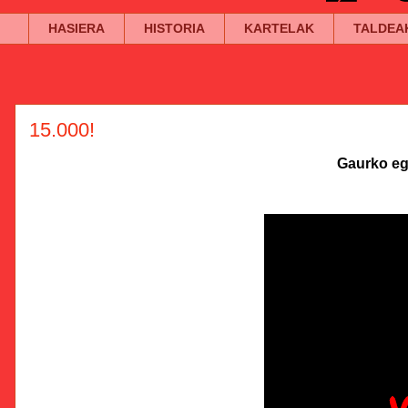
HASIERA
HISTORIA
KARTELAK
TALDEA
15.000!
Gaurko egu