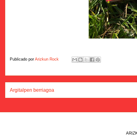
Publicado por
Arizkun Rock
Argitalpen berriagoa
ARIZK