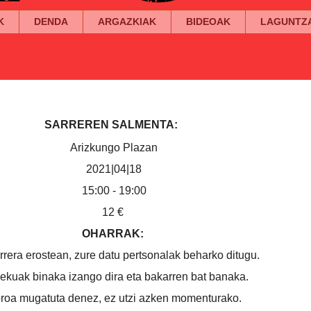
K
DENDA
ARGAZKIAK
BIDEOAK
LAGUNTZ
SARREREN SALMENTA:
Arizkungo Plazan
2021|04|18
15:00 - 19:00
12 €
OHARRAK:
rrera erostean, zure datu pertsonalak beharko ditugu.
ekuak binaka izango dira eta bakarren bat banaka.
roa mugatuta denez, ez utzi azken momenturako.