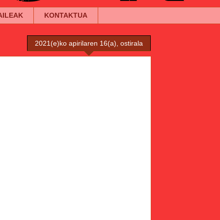
AILEAK
KONTAKTUA
2021(e)ko apirilaren 16(a), ostirala