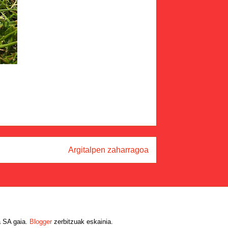
Argitalpen zaharragoa
 SA gaia.
Blogger
zerbitzuak eskainia.