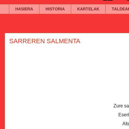
HASIERA
HISTORIA
KARTELAK
TALDEA
SARREREN SALMENTA
Zure sa
Eserl
Afo