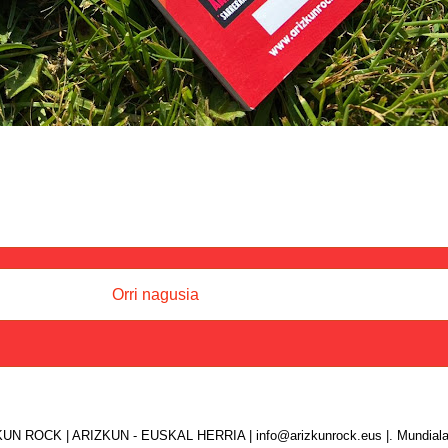
Orri nagusia
UN ROCK | ARIZKUN - EUSKAL HERRIA | info@arizkunrock.eus |. Mundiala