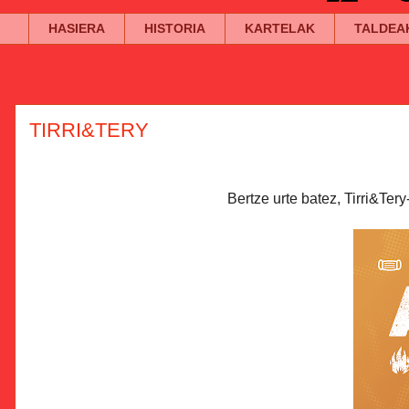
HASIERA
HISTORIA
KARTELAK
TALDEA
TIRRI&TERY
Bertze urte batez, Tirri&Ter