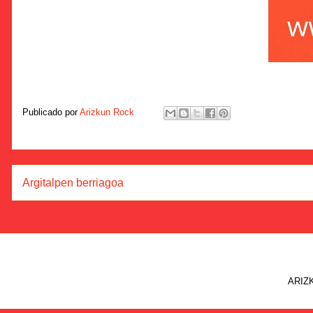
Publicado por
Arizkun Rock
Argitalpen berriagoa
ARIZK