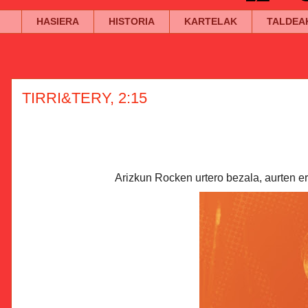
HASIERA
HISTORIA
KARTELAK
TALDEA
TIRRI&TERY, 2:15
Arizkun Rocken urtero bezala, aurten e