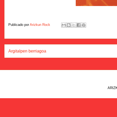
Publicado por
Arizkun Rock
Argitalpen berriagoa
ARIZK