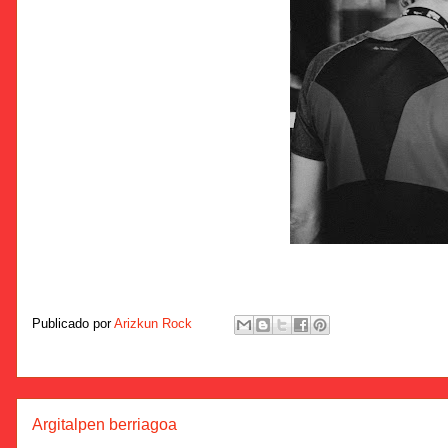
Publicado por
Arizkun Rock
Argitalpen berriagoa